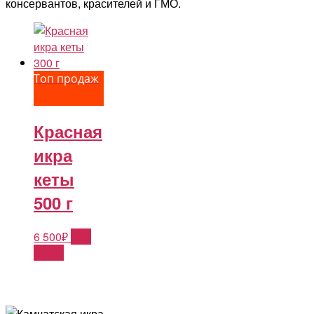
консервантов, красителей и ГМО.
Топ продаж
Красная
икра
кеты
500 г
6 500
₽
Add
to cart